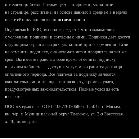
тратите много времени на поиск и вручную поднимаете
и трудоустройства. Преимущества подписки, указанные
резюме
на странице, рассчитаны на основе данных в среднем в неделю
после её покупки согласно
хотите сравнить себя с конкурентами и оценить шансы
исследованию
Подключая hh PRO, вы подтверждаете, что ознакомились
с условиями подписки и согласны с ними. Подписка даёт доступ
к функциям сервиса на срок, указанный при оформлении. Если
не отменить подписку, она автоматически продлится на тот же
срок. Вы имеете право в любое время отменить подписку
в личном кабинете — доступ к услугам сохранится до конца
оплаченного периода. Все платежи за подписку являются
окончательными и не подлежат возврату, кроме случаев,
предусмотренных законодательством. Полные условия есть
в оферте
ООО «Хэдхантер», ОГРН 1067761906805, 125047, г. Москва,
вн. тер. г. Муниципальный округ Тверской, ул. 2-я Брестская,
д. 48, помещ. 25