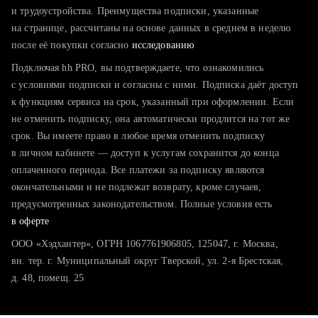
тратите много времени на поиск и вручную поднимаете
и трудоустройства. Преимущества подписки, указанные
резюме
на странице, рассчитаны на основе данных в среднем в неделю
после её покупки согласно
хотите сравнить себя с конкурентами и оценить шансы
исследованию
Подключая hh PRO, вы подтверждаете, что ознакомились
с условиями подписки и согласны с ними. Подписка даёт доступ
к функциям сервиса на срок, указанный при оформлении. Если
не отменить подписку, она автоматически продлится на тот же
срок. Вы имеете право в любое время отменить подписку
в личном кабинете — доступ к услугам сохранится до конца
оплаченного периода. Все платежи за подписку являются
окончательными и не подлежат возврату, кроме случаев,
предусмотренных законодательством. Полные условия есть
в оферте
ООО «Хэдхантер», ОГРН 1067761906805, 125047, г. Москва,
вн. тер. г. Муниципальный округ Тверской, ул. 2-я Брестская,
д. 48, помещ. 25