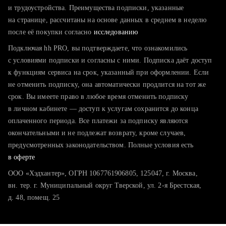
тратите много времени на поиск и вручную поднимаете
и трудоустройства. Преимущества подписки, указанные
резюме
на странице, рассчитаны на основе данных в среднем в неделю
после её покупки согласно
хотите сравнить себя с конкурентами и оценить шансы
исследованию
Подключая hh PRO, вы подтверждаете, что ознакомились
с условиями подписки и согласны с ними. Подписка даёт доступ
к функциям сервиса на срок, указанный при оформлении. Если
не отменить подписку, она автоматически продлится на тот же
срок. Вы имеете право в любое время отменить подписку
в личном кабинете — доступ к услугам сохранится до конца
оплаченного периода. Все платежи за подписку являются
окончательными и не подлежат возврату, кроме случаев,
предусмотренных законодательством. Полные условия есть
в оферте
ООО «Хэдхантер», ОГРН 1067761906805, 125047, г. Москва,
вн. тер. г. Муниципальный округ Тверской, ул. 2-я Брестская,
д. 48, помещ. 25