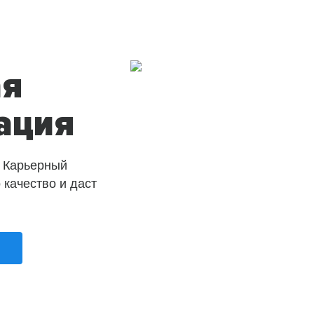
ая
ация
 Карьерный
о качество и даст