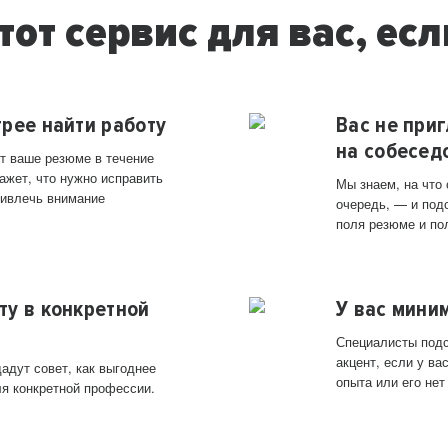
тот сервис для вас, есл
трее найти работу
Вас не при
на собесед
т ваше резюме в течение
ажет, что нужно исправить
Мы знаем, на что
ривлечь внимание
очередь, — и под
поля резюме и по
ту в конкретной
У вас мини
Специалисты подс
акцент, если у в
адут совет, как выгоднее
опыта или его нет
ля конкретной профессии.