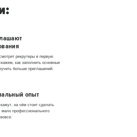
и:
глашают
ования
 смотрят рекрутеры в первую
скажем, как заполнить основные
лучить больше приглашений.
мальный опыт
кажут, на чём стоит сделать
ас мало профессионального
 вовсе.