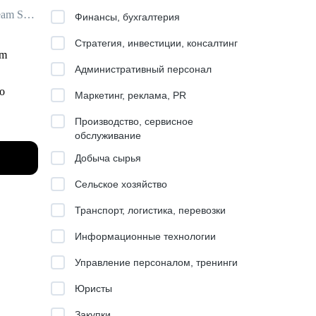
Руководитель HR-Tech / Head of Talent Acquisition / ex-EPAM Systems, Veeam Software
Финансы, бухгалтерия
Стратегия, инвестиции, консалтинг
am
Административный персонал
о
Маркетинг, реклама, PR
Производство, сервисное
 на
обслуживание
и и
Добыча сырья
Сельское хозяйство
Транспорт, логистика, перевозки
Информационные технологии
Управление персоналом, тренинги
Юристы
стока,
Закупки