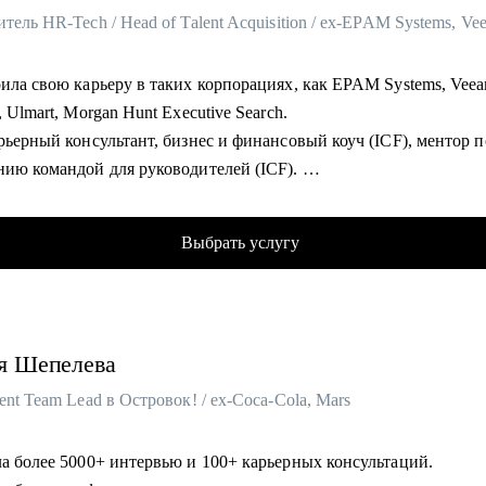
оила свою карьеру в таких корпорациях, как EPAM Systems, Vee
, Ulmart, Morgan Hunt Executive Search.
рьерный консультант, бизнес и финансовый коуч (ICF), ментор п
нию командой для руководителей (ICF).
я создавала HR программы и IT продукты и внедряла в компании
ловек на всех континентах, привлекала лучшие таланты в Росси
Выбрать услугу
вала команды для активов компаний списка Forbes Russia.
 проведенных интервью.
 карьерных консультаций.
 трудоустроенных кандидатов.
я
Шепелева
 продающих резюме.
оуч сессий.
ent Team Lead в Островок! / ex-Coca-Cola, Mars
тренингов.
астермайндов.
ла более 5000+ интервью и 100+ карьерных консультаций.
ализируюсь на карьерных рынках России, Европы, Ближнего Во