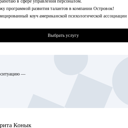
 работаю в сфере управления персоналом.
зии.
ожу программой развития талантов в компании Островок!
ифицированный коуч американской психологической ассоциации
омогу:
се о том, почему тебе не делают оффер мечты и готова помочь с
up карьеры и определить карьерные цели.
ься раз и навсегда.
паковать опыт и подготовить к интервью.
Выбрать услугу
ть навык управления командой.
омогу:
ь карьерные вопросы.
ть продающее тебя резюме и подготовиться к собеседованию.
 конкретный, подходящий именно тебе, карьерный трек и постр
гу помочь:
ию перехода внутри или вне компании.
циалистам в направлениях Product Management, Project Manageme
ю ситуацию —
ать стратегию найма для тебя или твоего отдела с нуля.
Management, Business Analysis.
м специалистам в направлениях HR, Финансы, Юриспруденция,
гу помочь:
, Маркетинг.
листам всех уровней и позиций в сфере IT, Marketing, Commercia
 FMCG.
алистам HR (рекрутеры, HRBP, тренеры, C&B специалисты) из 
рита
Конык
ающим менеджерам с командой в подчинении.