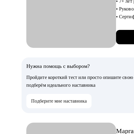
• 7+ лет
США, А
• Руков
• Серт
С чем п
• Знаю в
• Check-
разобрат
• Переу
• Усили
С чем п
• Решит
• Созда
• Найти
Нужна помощь с выбором?
Кому мо
стратег
• IT-спе
Пройдите короткий тест или просто опишите сво
• Продум
Program 
подберём идеального наставника
• Други
Кому мо
Продажи
Подберите мне наставника
• Специа
Travel,
• Специ
сфер.
Марга
• Начин